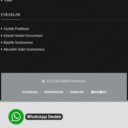
Yukle
EVRAKLAR
Gizlilik Politikasi
Kisisel Veriler Korunmasi
Bayilik Sozlesmesi
Mesafeli Satis Sozlesmesi
� 2013 All Rights Reserved.
AnaSayfa
Hakkimizda
Haberler
�leti�im