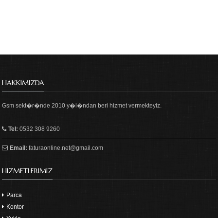
HAKKIMIZDA
Gsm sekt�r�nde 2010 y�l�ndan beri hizmet vermekteyiz.
Tel:
0532 308 9260
Email:
faturaonline.net@gmail.com
HIZMETLERIMIZ
Parca
Kontor