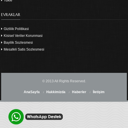
Yukle
EVRAKLAR
Gizlilik Politikasi
Kisisel Veriler Korunmasi
Bayilik Sozlesmesi
Mesafeli Satis Sozlesmesi
© 2013 All Rights Reserved.
AnaSayfa
Hakkimizda
Haberler
İletişim