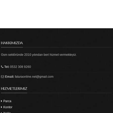
HAKKIMIZDA
Gsm sektöründe 2010 yılından beri hizmet vermekteyiz.
Tel:
0532 308 9260
Email:
faturaonline.net@gmail.com
HIZMETLERIMIZ
Parca
Kontor